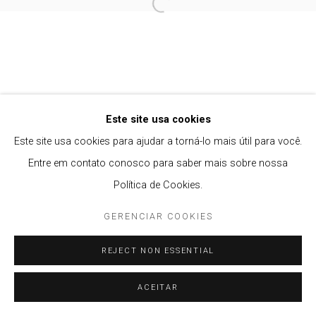
Open a larger version of the follow
Privacy Policy
Gerenciar cookies
COPYRIGHT © 2021 BRISA GALERIA
SITE PRODUZIDO POR ARTLOGIC
Este site usa cookies
Este site usa cookies para ajudar a torná-lo mais útil para você.
Entre em contato conosco para saber mais sobre nossa
Política de Cookies.
GERENCIAR COOKIES
REJECT NON ESSENTIAL
ACEITAR
ENQUIRE
PARTILHAR