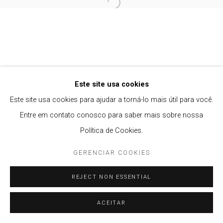
Open a larger version of the follow
Privacy Policy
Gerenciar cookies
COPYRIGHT © 2021 BRISA GALERIA
SITE PRODUZIDO POR ARTLOGIC
Este site usa cookies
Este site usa cookies para ajudar a torná-lo mais útil para você.
Entre em contato conosco para saber mais sobre nossa
Política de Cookies.
GERENCIAR COOKIES
REJECT NON ESSENTIAL
ACEITAR
ENQUIRE
PARTILHAR