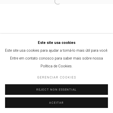
Open a larger version of the follow
Privacy Policy
Gerenciar cookies
COPYRIGHT © 2021 BRISA GALERIA
SITE PRODUZIDO POR ARTLOGIC
Este site usa cookies
Este site usa cookies para ajudar a torná-lo mais útil para você.
Entre em contato conosco para saber mais sobre nossa
Política de Cookies.
GERENCIAR COOKIES
REJECT NON ESSENTIAL
ACEITAR
ENQUIRE
PARTILHAR