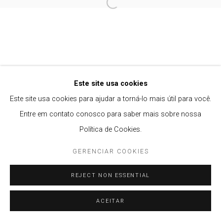
Open a larger version of the follow
Privacy Policy
Gerenciar cookies
COPYRIGHT © 2021 BRISA GALERIA
SITE PRODUZIDO POR ARTLOGIC
Este site usa cookies
Este site usa cookies para ajudar a torná-lo mais útil para você.
Entre em contato conosco para saber mais sobre nossa
Política de Cookies.
GERENCIAR COOKIES
REJECT NON ESSENTIAL
ACEITAR
ENQUIRE
PARTILHAR