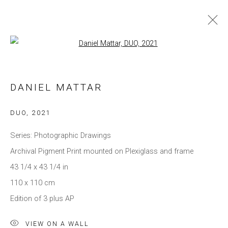
Open a larger version of the follow
DANIEL MATTAR
OBRAS
BIOGRAFIA
EXPOSIÇÕES
DANIEL MATTAR
BROWSE ARTISTS
DUO
,
2021
Series:
Photographic Drawings
Archival Pigment Print mounted on Plexiglass and frame
Privacy Policy
Gerenciar cookies
43 1/4 x 43 1/4 in
COPYRIGHT © 2021 BRISA GALERIA
110 x 110 cm
SITE PRODUZIDO POR ARTLOGIC
Edition of 3 plus AP
VIEW ON A WALL