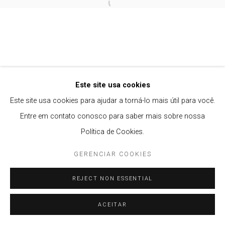
Open a larger version of the follow
Privacy Policy
Gerenciar cookies
COPYRIGHT © 2021 BRISA GALERIA
SITE PRODUZIDO POR ARTLOGIC
Este site usa cookies
Este site usa cookies para ajudar a torná-lo mais útil para você.
Entre em contato conosco para saber mais sobre nossa
Política de Cookies.
GERENCIAR COOKIES
REJECT NON ESSENTIAL
ACEITAR
ENQUIRE
PARTILHAR