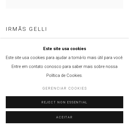
IRMÃS GELLI
QUANDO DEIXOU DE SER II
,
2024
Este site usa cookies
Cera, pigmento e madeira de demolição
Este site usa cookies para ajudar a torná-lo mais útil para você.
32 x 32 cm
Entre em contato conosco para saber mais sobre nossa
Política de Cookies.
GERENCIAR COOKIES
ENQUIRE
REJECT NON ESSENTIAL
PARTILHAR
ACEITAR